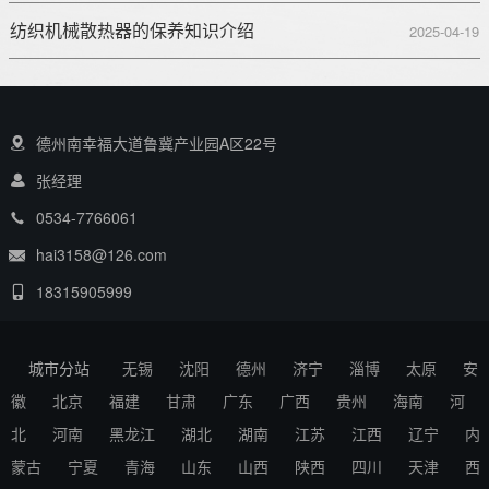
纺织机械散热器的保养知识介绍
2025-04-19
德州南幸福大道鲁冀产业园A区22号
张经理
0534-7766061
hai3158@126.com
18315905999
城市分站
无锡
沈阳
德州
济宁
淄博
太原
安
徽
北京
福建
甘肃
广东
广西
贵州
海南
河
北
河南
黑龙江
湖北
湖南
江苏
江西
辽宁
内
蒙古
宁夏
青海
山东
山西
陕西
四川
天津
西