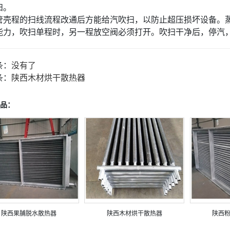
扫。
管壳程的扫线流程改通后方能给汽吹扫，以防止超压损坏设备。
能力，吹扫单程时，另一程放空阀必须打开。吹扫干净后，停汽
条：
没有了
条：
陕西木材烘干散热器
品：
陕西果脯脱水散热器
陕西木材烘干散热器
陕西