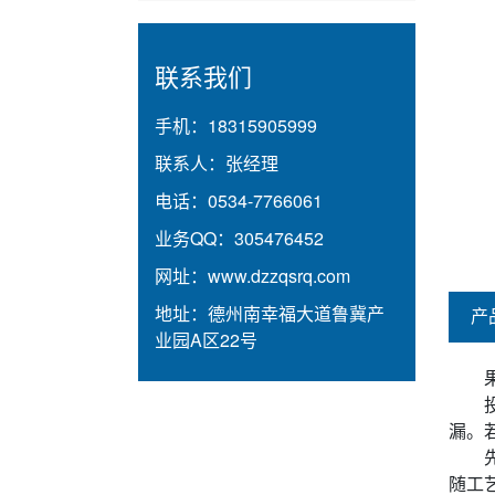
联系我们
手机：
18315905999
联系人：
张经理
电话：
0534-7766061
业务QQ：
305476452
网址：
www.dzzqsrq.com
地址：
德州南幸福大道鲁冀产
产
业园A区22号
漏。
随工