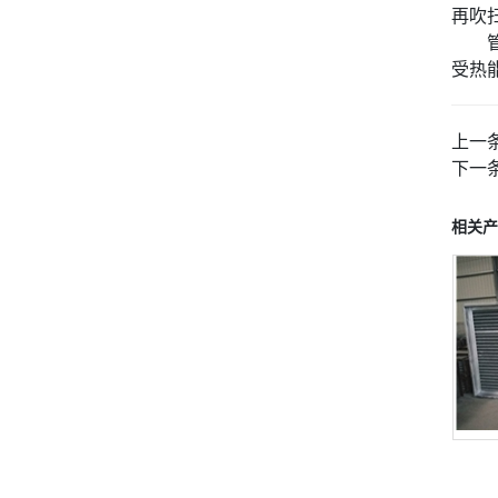
再吹
受热
上一
下一
相关产