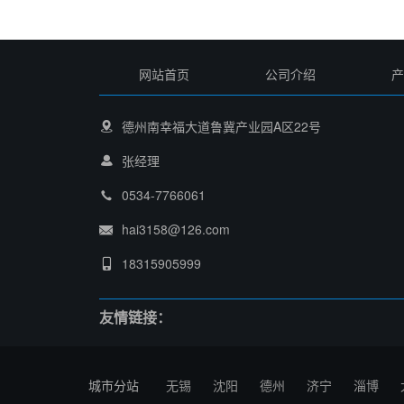
网站首页
公司介绍
产
德州南幸福大道鲁冀产业园A区22号
张经理
0534-7766061
hai3158@126.com
18315905999
友情链接：
城市分站
无锡
沈阳
德州
济宁
淄博