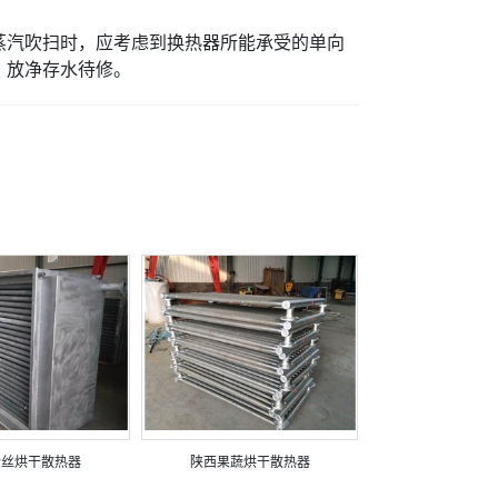
蒸汽吹扫时，应考虑到换热器所能承受的单向
，放净存水待修。
粉丝烘干散热器
陕西果蔬烘干散热器