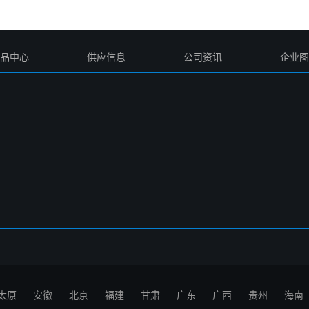
品中心
供应信息
公司资讯
企业图
太原
安徽
北京
福建
甘肃
广东
广西
贵州
海南