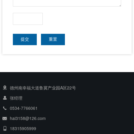
提交
重置
德州南幸福大道鲁冀产业园A区22号
张经理
0534-7766061
hai3158@126.com
18315905999