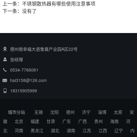
上一条：
不锈钢散热器有哪些使用注意事项
下一条：
没有了
德州南幸福大道鲁冀产业园A区22号
张经理
0534-7766061
hai3158@126.com
18315905999
城市分站
无锡
沈阳
德州
济宁
淄博
太原
安
徽
北京
福建
甘肃
广东
广西
贵州
海南
河
北
河南
黑龙江
湖北
湖南
江苏
江西
辽宁
内